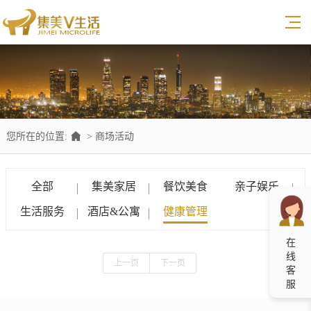
您所在的位置:
>
商场活动
全部
集美家居
餐饮美食
亲子娱乐
生活服务
酒店&公寓
健康管理
在
线
上一页
下一页
客
服