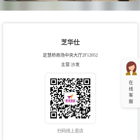
芝华仕
定慧桥商场中央大厅2F12052
主营:
沙发
在
线
客
服
扫码线上逛店