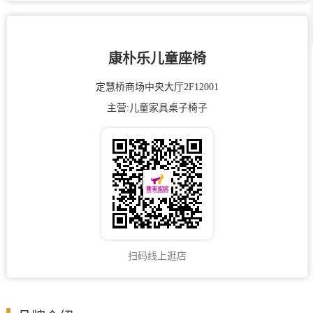
康朴乐儿童座椅
定慧桥商场中央大厅2F12001
主营:
儿童家具
桌子
椅子
扫码线上逛店