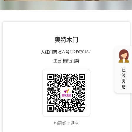
奥特木门
大红门商场六号厅2F62018-1
主营:
橱柜
门类
在
线
客
服
扫码线上逛店