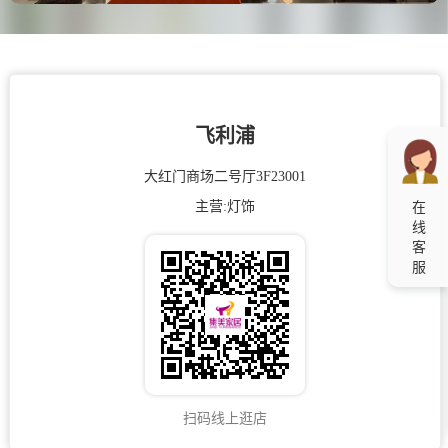
飞利浦
大红门商场二号厅3F23001
主营:
灯饰
在
线
客
服
扫码线上逛店