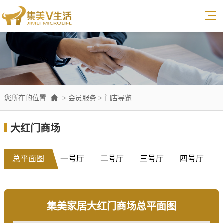
您所在的位置:
>
会员服务
>
门店导览
大红门商场
总平面图
一号厅
二号厅
三号厅
四号厅
集美家居大红门商场总平面图