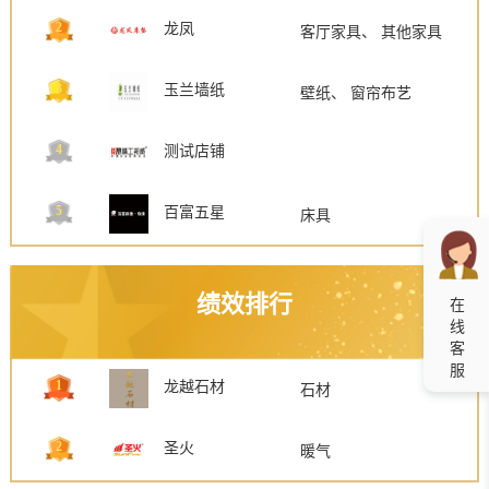
2
龙凤
客厅家具、 其他家具
3
玉兰墙纸
壁纸、 窗帘布艺
4
测试店铺
5
百富五星
床具
绩效排行
在
线
客
服
1
龙越石材
石材
2
圣火
暖气