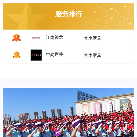
服务排行
1
江南神龙
实木家具
2
中韵世荣
实木家具