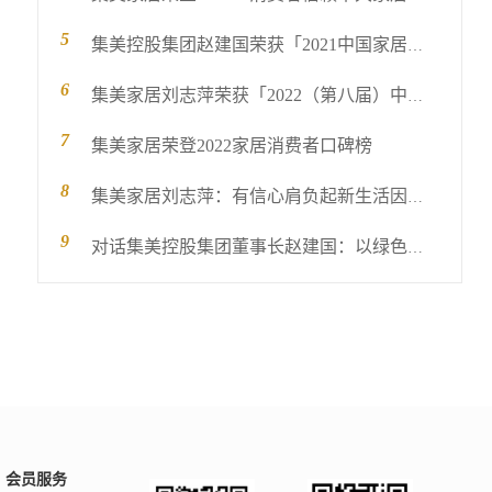
5
集美控股集团赵建国荣获「2021中国家居杰出企业家」称号
6
集美家居刘志萍荣获「2022（第八届）中国家居杰出人物」称号
7
集美家居荣登2022家居消费者口碑榜
8
集美家居刘志萍：有信心肩负起新生活因我而美的责任
9
对话集美控股集团董事长赵建国：以绿色健康抢占消费者心智
会员服务