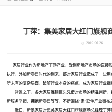
丁萍：集美家居大红门旗舰商
2019-06-26
家居行业作为房地产下游产业，受到房地产市场的直接影
执行，外加新零售时代的到来，都对家居行业造成了一些用
所未有的复杂局面，破解行业本身的痛点，成为家居行业继
背景之下，各大家居连锁巨头凭借对市场的精准判断，纷
新服务举措、拥抱新零售等等，不断围绕“家”延伸产业链布
近日，新浪家居对集美家居大红门旗舰商场总经理丁萍进