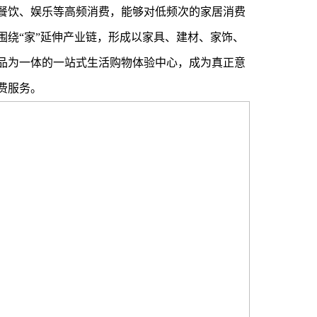
饮、娱乐等高频消费，能够对低频次的家居消费
围绕“家”延伸产业链，形成以家具、建材、家饰、
品为一体的一站式生活购物体验中心，成为真正意
费服务。