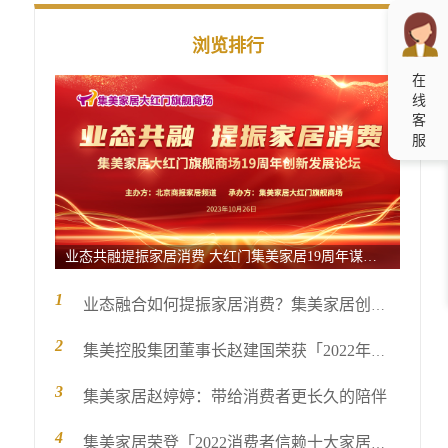
浏览排行
在
线
客
服
业态共融提振家居消费 大红门集美家居19周年谋求创新发展
1
业态融合如何提振家居消费？集美家居创新发展论坛提出三条有效路径
2
集美控股集团董事长赵建国荣获「2022年度中国家居杰出企业家」称号
3
集美家居赵婷婷：带给消费者更长久的陪伴
4
集美家居荣登「2022消费者信赖十大家居品牌」家居卖场类榜单！