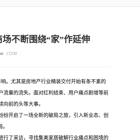
场不断围绕“家”作延伸
13330
响。尤其是房地产行业精装交付开始有条不紊的
户流量的流失。面对红利结束、用户痛点剧增等前
续向前的头等大事。
纷开启了一场全新的破局之旅，引入新业态、创
局。
行了采访，寻找集美家居破解行业痛点和困境的