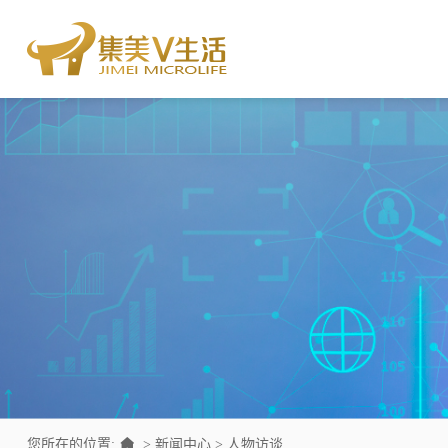
您所在的位置:
>
新闻中心
>
人物访谈